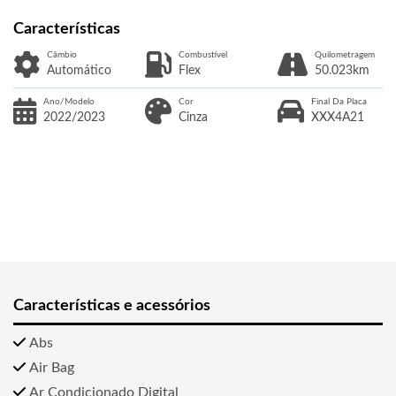
Câmbio
Combustível
Quilometragem
Automático
Flex
50.023km
Ano/Modelo
Cor
Final Da Placa
2022/2023
Cinza
XXX4A21
Características e acessórios
Abs
Air Bag
Ar Condicionado Digital