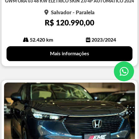
GWM ORA 03 48 KW ELETRICO SKIN 2.0 4P AUTOMATICO 2024
lhe
Salvador - Paralela
R$ 120.990,00
52.420 km
2023/2024
Mais informações