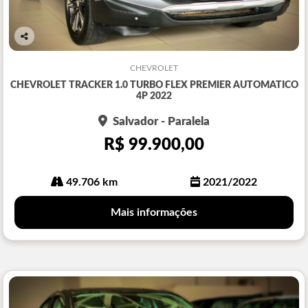
Co
mp
CHEVROLET
arti
CHEVROLET TRACKER 1.0 TURBO FLEX PREMIER AUTOMATICO
lhe
4P 2022
Salvador - Paralela
R$ 99.900,00
49.706 km
2021/2022
Mais informações