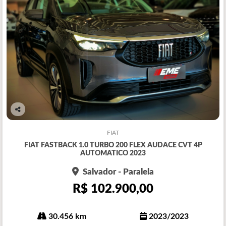
Co
mp
FIAT
arti
FIAT FASTBACK 1.0 TURBO 200 FLEX AUDACE CVT 4P
lhe
AUTOMATICO 2023
Salvador - Paralela
R$ 102.900,00
30.456 km
2023/2023