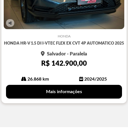
Co
mp
HONDA
arti
HONDA HR-V 1.5 DI I-VTEC FLEX EX CVT 4P AUTOMATICO 2025
lhe
Salvador - Paralela
R$ 142.900,00
26.868 km
2024/2025
Mais informações