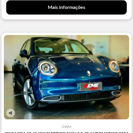
Mais informações
Co
mp
GWM
arti