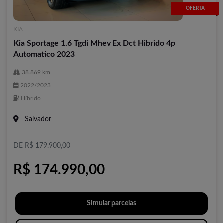
OFERTA
KIA
Kia Sportage 1.6 Tgdi Mhev Ex Dct Hibrido 4p
Automatico 2023
38.869 km
2022/2023
Híbrido
Salvador
DE R$ 179.900,00
R$ 174.990,00
Simular parcelas