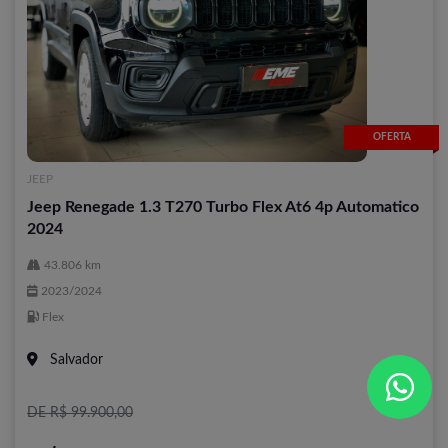
OFERTA
JEEP
Jeep Renegade 1.3 T270 Turbo Flex At6 4p Automatico
2024
43.806 km
2023/2024
Flex
Salvador
DE R$ 99.900,00