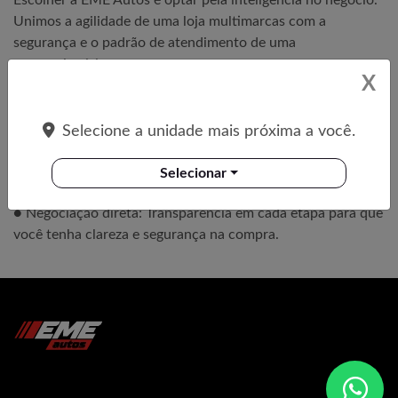
Escolher a EME Autos é optar pela inteligência no negócio.
Unimos a agilidade de uma loja multimarcas com a
segurança e o padrão de atendimento de uma
concessionária.
X
● Vistoria técnica: Todo o estoque disponível passa por
critérios de verificação antes da venda.
Selecione a unidade mais próxima a você.
● Procedência conhecida: Veículos com histórico
transparente, originados principalmente dentro do
Selecionar
ecossistema do nosso próprio grupo.
● Negociação direta: Transparência em cada etapa para que
você tenha clareza e segurança na compra.